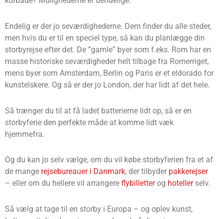
kurbade? Mulighederne er uendelige.
Endelig er der jo seværdighederne. Dem finder du alle steder,
men hvis du er til en speciel type, så kan du planlægge din
storbyrejse efter det. De ”gamle” byer som f.eks. Rom har en
masse historiske seværdigheder helt tilbage fra Romerriget,
mens byer som Amsterdam, Berlin og Paris er et eldorado for
kunstelskere. Og så er der jo London, der har lidt af det hele.
Så trænger du til at få ladet batterierne lidt op, så er en
storbyferie den perfekte måde at komme lidt væk
hjemmefra.
Og du kan jo selv vælge, om du vil købe storbyferien fra et af
de mange
rejsebureauer i Danmark
, der tilbyder
pakkerejser
– eller om du hellere vil arrangere
flybilletter
og
hoteller
selv.
Så vælg at tage til en storby i Europa – og oplev kunst,