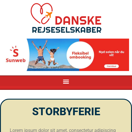
Gå
til
indholdet
STORBYFERIE
Lorem ipsum dolor sit amet, consectetur adipiscing